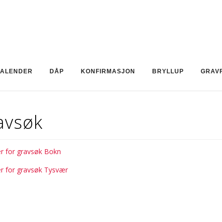
ALENDER
DÅP
KONFIRMASJON
BRYLLUP
GRAV
avsøk
er for gravsøk Bokn
er for gravsøk Tysvær