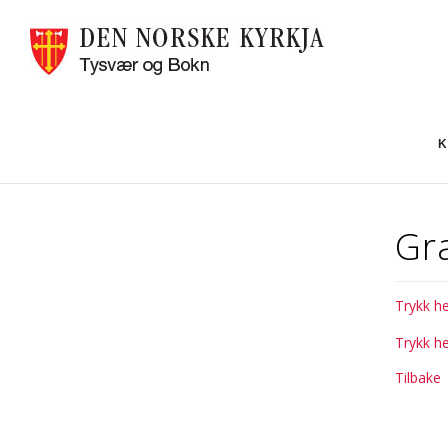
K
Gr
Trykk h
Trykk h
Tilbake