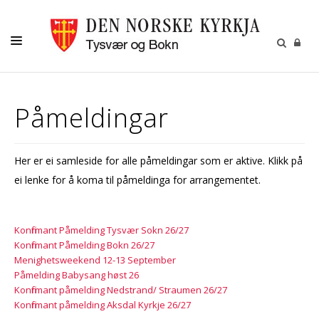
KALENDER
Påmeldingar
DÅP
KONFIRMASJON
Her er ei samleside for alle påmeldingar som er aktive. Klikk på
BRYLLUP
ei lenke for å koma til påmeldinga for arrangementet.
GRAVFERD
GIVARTENESTE
Konfirmant Påmelding Tysvær Sokn 26/27
Konfirmant Påmelding Bokn 26/27
PÅMELDINGAR
Menighetsweekend 12-13 September
Påmelding Babysang høst 26
KONTAKT
Konfirmant påmelding Nedstrand/ Straumen 26/27
Konfirmant påmelding Aksdal Kyrkje 26/27