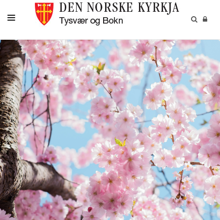
KALENDER
DÅP
KONFIRMASJON
BRYLLUP
GRAVFERD
GIVARTENESTE
PÅMELDINGAR
KONTAKT